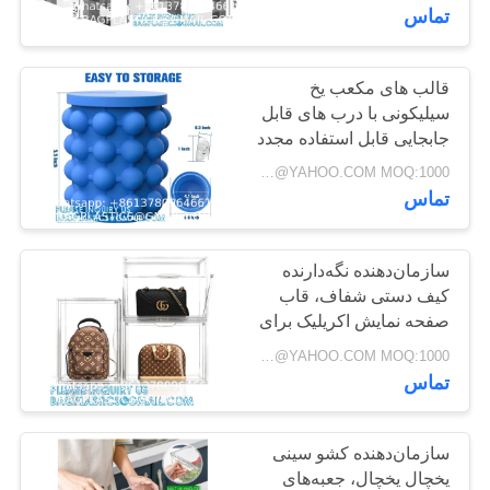
نمایش کمد صنایع دستی
کنترل
تماس
کیفیت
قالب های مکعب یخ
181
سیلیکونی با درب های قابل
با
تولیدات کمپینگ
جابجایی قابل استفاده مجدد
ما
و بدون BPA برای ویسکی،
Negotiable BAGPLASTICS@YAHOO.COM MOQ:1000 قطعه اسکایپ: mydearneil
تامینات BAGEASE
کوکتل، یخ ایمن انعطاف
تماس
تماس
پذیر قابل انباشته شدن
بگیرید
سازمان‌دهنده نگه‌دارنده
کیف دستی شفاف، قاب
درخواست
صفحه نمایش اکریلیک برای
90
نقل
کیف و سازمان‌دهنده
Negotiable BAGPLASTICS@YAHOO.COM MOQ:1000 قطعه اسکایپ: mydearneil
محصولات فضای باز
ذخیره‌سازی کیف دستی
قول
تماس
برای گنجه، Stacka
لوازم جانبی تولید
SITEMAP
سازمان‌دهنده کشو سینی
کیسه
یخچال یخچال، جعبه‌های