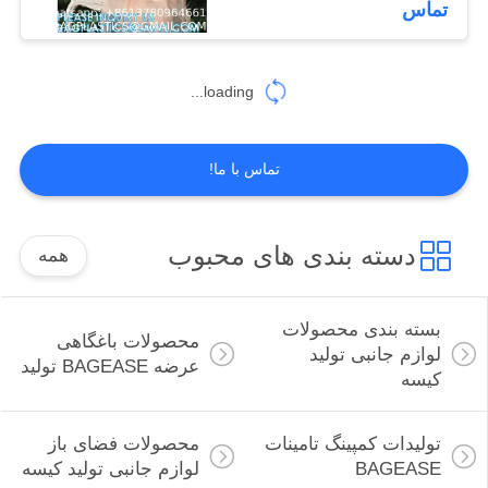
تماس
59
محصولات ورزشی،
loading...
لوازم، کیسه، تولید
کننده
تماس با ما!
دسته بندی های محبوب
همه
12
محصولات سالن اسپا،
بسته بندی محصولات
محصولات باغگاهی
لوازم، تولیدی بِیج‌اِیس
لوازم جانبی تولید
عرضه BAGEASE تولید
کیسه
تولیدات کمپینگ تامینات
محصولات فضای باز
BAGEASE
لوازم جانبی تولید کیسه