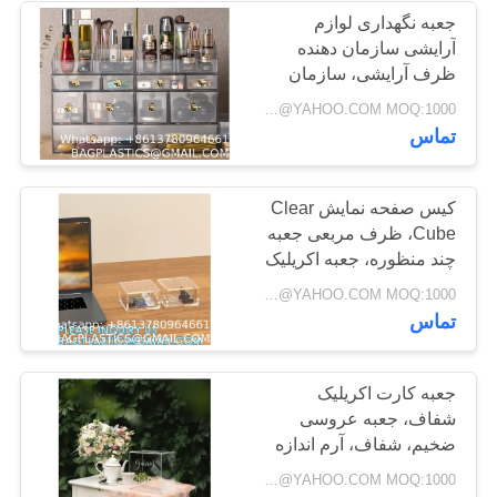
جعبه نگهداری لوازم
آرایشی سازمان دهنده
55
ظرف آرایشی، سازمان
محصولات سگ و گربه
دهنده آرایش مراقبت از
Negotiable BAGPLASTICS@YAHOO.COM MOQ:1000 قطعه اسکایپ: mydearneil
پوست، جا برس، قفسه
تماس
تامین BAGEASE
روشویی
MANUFACTURE
کیس صفحه نمایش Clear
Cube، ظرف مربعی جعبه
چند منظوره، جعبه اکریلیک
تزئینی با درب، قابل انباشته
45
Negotiable BAGPLASTICS@YAHOO.COM MOQ:1000 قطعه اسکایپ: mydearneil
شدن
تماس
تولیدات متحرک
عرضه های
جعبه کارت اکریلیک
شفاف، جعبه عروسی
BAGEASE
ضخیم، شفاف، آرم اندازه
سفارشی، برای تزئین
Negotiable BAGPLASTICS@YAHOO.COM MOQ:1000 قطعه اسکایپ: mydearneil
نمایشگر