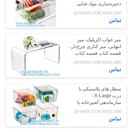
ذخیره‌سازی مواد غذایی
PRIVACY
قابل روی هم چیدن
Negotiable BAGPLASTICS@YAHOO.COM MOQ:1000 قطعه اسکایپ: mydearneil
POLICY
آشپزخانه خانه ذخیره‌سازی
88
تماس
سبزیجات
محصولات ساحل
میز خواب اکریلیک، میز
عرضه BAGEASE
انتهایی، میز کناری چرخ‌دار،
قفسه کتاب قفسه کتاب
تولید
اکریلیک کاردستی مبلمان
Negotiable BAGPLASTICS@YAHOO.COM MOQ:1000 قطعه اسکایپ: mydearneil
شفاف
تماس
95
سطل های پلاستیکی با
محصولات هدیه
درب X-Large -
سازماندهی آشپزخانه یا
تبلیغاتی عرضه
انباری عالی، یخچال،
Negotiable BAGPLASTICS@YAHOO.COM MOQ:1000 قطعه اسکایپ: mydearneil
سازماندهی کابینت
BAGEASE تولید
تماس