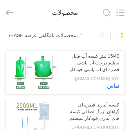
PRODUCTS
SUPPLIES
MANUFACTURING
محصولات
CO.,LTD..
All
Rights
Reserved.
Developed
صفحه
by
305
ECER
محصولات باغگاهی عرضه BAGEASE تولید
اصلی
بسته بندی محصولات
لوازم جانبی تولید
15/40 لیتر کیسه آب قابل
محصولات
تنظیم درخت آب پاشی
کیسه
قطره ای آب پاشی خودکار
درباره
آب پاشی هیدراتاسیون آب
Negotiable BAGPLASTICS@GMAIL.COM MOQ:1000 قطعه اسکایپ: mydearneil
پاشی قطره ای آب پاشی
تماس
ما
نگهداری کیسه آب پاشی
205
درخت
محصولات باغگاهی
تور
کیسه آبیاری قطره ای
گیاهان بزرگ اضافی کیسه
کارخانه
عرضه BAGEASE
های آبیاری خودکار سیستم
آبیاری خودکار خودکار
تولید
Negotiable BAGPLASTICS@GMAIL.COM MOQ:1000 قطعه اسکایپ: mydearneil