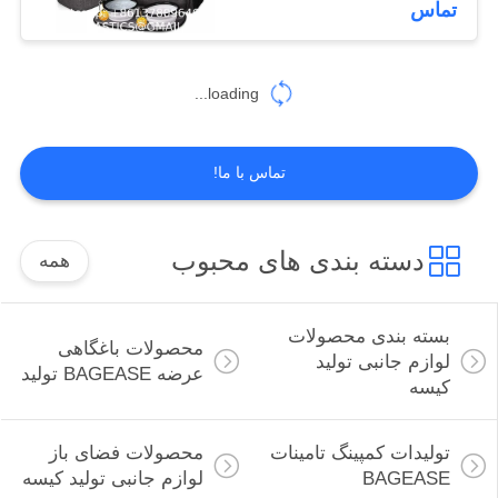
تماس
59
محصولات ورزشی،
loading...
لوازم، کیسه، تولید
کننده
تماس با ما!
دسته بندی های محبوب
همه
12
محصولات سالن اسپا،
بسته بندی محصولات
محصولات باغگاهی
لوازم، تولیدی بِیج‌اِیس
لوازم جانبی تولید
عرضه BAGEASE تولید
کیسه
تولیدات کمپینگ تامینات
محصولات فضای باز
BAGEASE
لوازم جانبی تولید کیسه