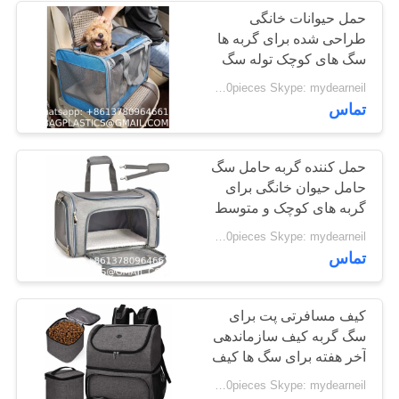
حمل حیوانات خانگی
طراحی شده برای گربه ها
55
سگ های کوچک توله سگ
محصولات سگ و گربه
حمل حیوانات خانگی کیف
Negotiable BAGPLASTICS@YAHOO.COM MOQ:1000pieces Skype: mydearneil
دستی حمل حیوانات خانگی
تماس
تامین BAGEASE
MANUFACTURE
حمل کننده گربه حامل سگ
حامل حیوان خانگی برای
گربه های کوچک و متوسط ​​
سگ توله سگ های 15
45
Negotiable BAGPLASTICS@YAHOO.COM MOQ:1000pieces Skype: mydearneil
پوندی
تماس
تولیدات متحرک
عرضه های
کیف مسافرتی پت برای
سگ گربه کیف سازماندهی
BAGEASE
آخر هفته برای سگ ها کیف
حمل غذا در سفر
Negotiable BAGPLASTICS@YAHOO.COM MOQ:1000pieces Skype: mydearneil