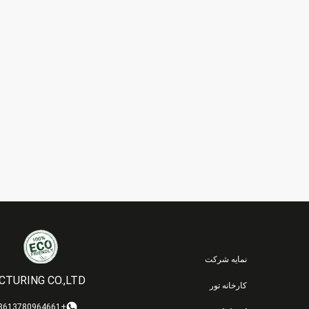
نمایه شرکت
TURING CO.,LTD.
کارخانه تور
+8613780964661