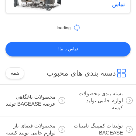
پاسیو
کنترل
تماس
کیفیت
181
loading...
با
تولیدات کمپینگ
ما
تامینات BAGEASE
تماس با ما!
تماس
بگیرید
دسته بندی های محبوب
همه
درخواست
90
نقل
بسته بندی محصولات
محصولات باغگاهی
لوازم جانبی تولید
محصولات فضای باز
قول
عرضه BAGEASE تولید
کیسه
لوازم جانبی تولید
نقشه
تولیدات کمپینگ تامینات
محصولات فضای باز
کیسه
BAGEASE
لوازم جانبی تولید کیسه
سایت