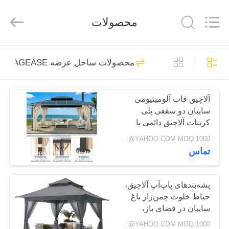
PRODUCTS
SUPPLIES
MANUFACTURING
محصولات
CO.,LTD..
All
Rights
Reserved.
Developed
صفحه
by
305
ECER
محصولات ساحل عرضه BAGEASE تولید
اصلی
بسته بندی محصولات
لوازم جانبی تولید
آلاچیق قاب آلومینیومی
محصولات
سایبان دو سقفی پلی
کیسه
کربنات آلاچیق دائمی با
درباره
پرده توری
Negotiable BAGPLASTICS@YAHOO.COM MOQ:1000 قطعه اسکایپ: mydearneil
تماس
ما
205
محصولات باغگاهی
تور
پشه‌بندهای پاپ‌آپ آلاچیق،
حیاط خلوت چمن‌زار باغ
کارخانه
عرضه BAGEASE
سایبان در فضای باز،
آلاچیق آلاچیق با روکش
تولید
Negotiable BAGPLASTICS@YAHOO.COM MOQ:1000 قطعه اسکایپ: mydearneil