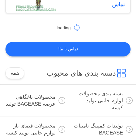
عالی در گلدان
کنترل
تماس
کیفیت
181
loading...
با
تولیدات کمپینگ
ما
تامینات BAGEASE
تماس با ما!
تماس
بگیرید
دسته بندی های محبوب
همه
درخواست
90
نقل
بسته بندی محصولات
محصولات باغگاهی
لوازم جانبی تولید
محصولات فضای باز
قول
عرضه BAGEASE تولید
کیسه
لوازم جانبی تولید
نقشه
تولیدات کمپینگ تامینات
محصولات فضای باز
کیسه
BAGEASE
لوازم جانبی تولید کیسه
سایت