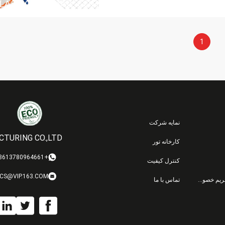
1
نمایه شرکت
TURING CO.,LTD.
کارخانه تور
+8613780964661
کنترل کیفیت
CS@VIP.163.COM
سیاست حفظ حریم خصوصی
تماس با ما