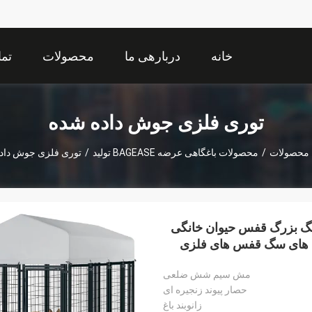
خانه
دربارهی ما
محصولات
تما
توری فلزی جوش داده شده
محصولات
/
محصولات باغگاهی عرضه BAGEASE تولید
/
توری فلزی جوش داد
 بزرگ قفس حیوان خانگی
فس های سگ قفس های فلزی
مش سیم شش ضلعی
حصار پیوند زنجیره ای
زانوبند باغ