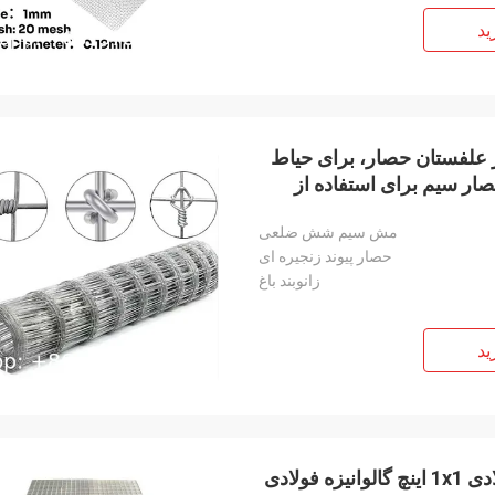
ید
مزرعه حصار علفستان حصار، برای حیاط
صار سیم برای استفاده از
مش سیم شش ضلعی
حصار پیوند زنجیره ای
زانوبند باغ
ید
پانل براق سیم جوش گرم / الکتریکی گالوانیزه شده فولادی 1x1 اینچ گالوانیزه فولادی