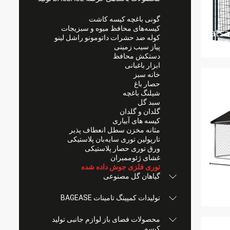
گونی باغچه کیسه کاشت
کیسه‌های محافظ میوه و سبزیجات
کوله ضد حشرات داتومونو راشل لینو
پیاز سیب زمینی
دستکش محافظ
ابزار باغبانی
خانه سبز
حصار باغ
شیلنگ باغچه
سبد گل
گلدان و گلدان
کیسه های آبیاری
مثانه مخزن سطل انعطاف پذیر
تارپولین توری سایه‌بان پلاستیکی
ورق توری حصار پلاستیکی
غشای ژئوممبران
توری فلزی جوش داده شده
گیاهان گل مصنوعی
تولیدات کمپینگ تامینات BAGEASE
محصولات فضای باز لوازم جانبی تولید
کیسه