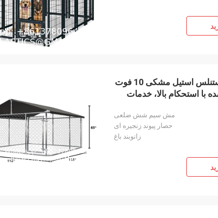
ید
قفس سگ بزرگ در فضای باز با استحکام بالا از جنس استنلس استیل مشکی 10 فوت
 با استحکام بالا، خدمات
وازه
مش سیم شش ضلعی
حصار پیوند زنجیره ای
زانوبند باغ
ید