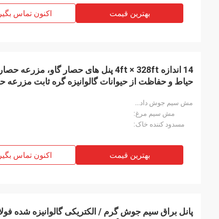
بهترین قیمت
اکنون تماس بگیر
14 اندازه 4ft × 328ft پنل های حصار گاو، 
حیاط و حفاظت از حیوانات گالوانیزه گره ثابت مزرعه ح
ایمنی گاو گوسفند گاو
مش سیم جوش داده شده:
مش سیم مرغ:
مسدود کننده خاک:
بهترین قیمت
اکنون تماس بگیر