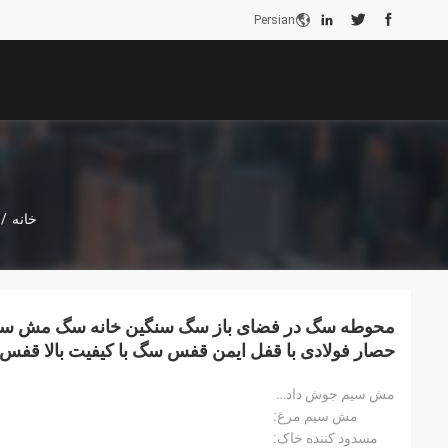
Persian
خانه
/
محوطه سگ در فضای باز سگ سنگین خانه سگ مش سگ
حصار فولادی با قفل ایمن قفس سگ با کیفیت بالا ق
مش سیم جوش داده شده:
مش سیم مرغ:
مسدود کننده خاک: