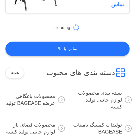
و بالش قابل جابجایی
کنترل
تماس
کیفیت
181
loading...
با
تولیدات کمپینگ
ما
تامینات BAGEASE
تماس با ما!
تماس
بگیرید
دسته بندی های محبوب
همه
درخواست
90
نقل
بسته بندی محصولات
محصولات باغگاهی
لوازم جانبی تولید
محصولات فضای باز
قول
عرضه BAGEASE تولید
کیسه
لوازم جانبی تولید
نقشه
تولیدات کمپینگ تامینات
محصولات فضای باز
کیسه
BAGEASE
لوازم جانبی تولید کیسه
سایت