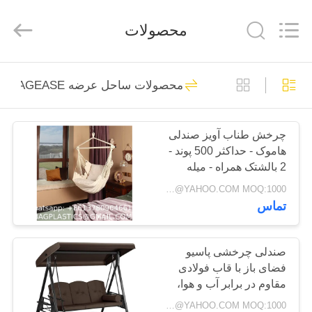
PRODUCTS
SUPPLIES
MANUFACTURING
محصولات
CO.,LTD..
All
Rights
Reserved.
Developed
صفحه
by
305
ECER
محصولات ساحل عرضه BAGEASE تولید
اصلی
بسته بندی محصولات
لوازم جانبی تولید
چرخش طناب آویز صندلی
محصولات
هاموک - حداکثر 500 پوند -
کیسه
2 بالشتک همراه - میله
درباره
پخش کننده فولادی با حلقه
Negotiable BAGPLASTICS@YAHOO.COM MOQ:1000 قطعه اسکایپ: mydearneil
های ضد لغزش
تماس
ما
205
محصولات باغگاهی
تور
صندلی چرخشی پاسیو
فضای باز با قاب فولادی
کارخانه
عرضه BAGEASE
مقاوم در برابر آب و هوا،
سایبان قابل تنظیم، کوسن
تولید
Negotiable BAGPLASTICS@YAHOO.COM MOQ:1000 قطعه اسکایپ: mydearneil