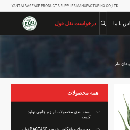
YANTAI BAGEASE PRODUCTS SUPPLIES MANUFACTURING CO.,LTD.
س با ما
درخواست نقل قول
یاهان مار
همه محصولات
بسته بندی محصولات لوازم جانبی تولید
کیسه
محصولات باغگاهی عرضه BAGEASE تولید