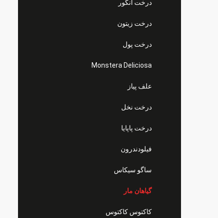
درخت انگور
درخت زیتون
درخت پول
Monstera Deliciosa
علف پیاز
درخت نخل
درخت پاپایا
فیلودندرون
ساگو سیکاس
گیاهان مار
کاکتوس کاکتوس