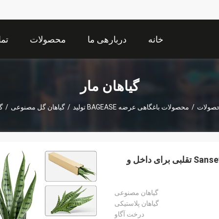
خانه
دربارهی ما
محصولات
تما
گیاهان مار
صولات
/
محصولات باغگاهی عرضه BAGEASE تولید
/
گیاهان گل مصنوعی
/
گ
گیاه مار مصنوعی 26 اینچ گیاهان گلدان مصنوعی Sansevieria تقلبی برای داخل و
گیاهان مصنوعی
گیاهان پلاستیکی
درخت آگاو