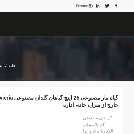
Persian
خانه
/
مح
خارج از منزل، خانه، اداره
گل های مصنوعی:
گل پلاستیکی:
آلوکازیا ماکروریزا: