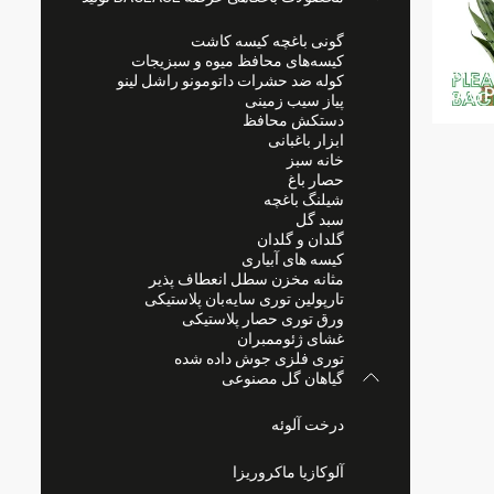
گونی باغچه کیسه کاشت
کیسه‌های محافظ میوه و سبزیجات
کوله ضد حشرات داتومونو راشل لینو
پیاز سیب زمینی
دستکش محافظ
ابزار باغبانی
خانه سبز
حصار باغ
شیلنگ باغچه
سبد گل
گلدان و گلدان
کیسه های آبیاری
مثانه مخزن سطل انعطاف پذیر
تارپولین توری سایه‌بان پلاستیکی
ورق توری حصار پلاستیکی
غشای ژئوممبران
توری فلزی جوش داده شده
گیاهان گل مصنوعی
درخت آلوئه
آلوکازیا ماکروریزا