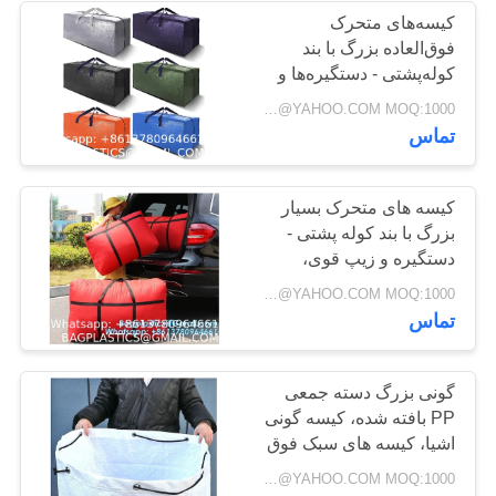
کیسه‌های متحرک
فوق‌العاده بزرگ با بند
55
کوله‌پشتی - دستگیره‌ها و
محصولات سگ و گربه
زیپ‌های قوی، وسایل
Negotiable BAGPLASTICS@YAHOO.COM MOQ:1000 قطعه اسکایپ: mydearneil
ذخیره‌سازی برای
تماس
تامین BAGEASE
صرفه‌جویی در فضا
MANUFACTURE
کیسه های متحرک بسیار
بزرگ با بند کوله پشتی -
دستگیره و زیپ قوی،
وسایل ذخیره سازی برای
45
Negotiable BAGPLASTICS@YAHOO.COM MOQ:1000 قطعه اسکایپ: mydearneil
صرفه جویی در فضا
تماس
تولیدات متحرک
عرضه های
گونی بزرگ دسته جمعی
PP بافته شده، کیسه گونی
BAGEASE
اشیا، کیسه های سبک فوق
سبک با پوشش گرد و غبار
Negotiable BAGPLASTICS@YAHOO.COM MOQ:1000 قطعه اسکایپ: mydearneil
برای کوله پشتی پیاده روی