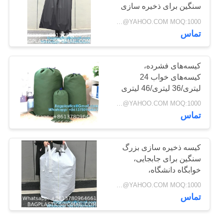
سنگین برای ذخیره سازی
با پنجره قابل مشاهده،
Negotiable BAGPLASTICS@YAHOO.COM MOQ:1000 قطعه اسکایپ: mydearneil
PRIVACY
بسته شدن در اطراف
88
تماس
دستگیره ها، کیسه ذخیره
POLICY
محصولات ساحل
سازی
کیسه‌های فشرده،
عرضه BAGEASE
کیسه‌های خواب 24
لیتری/36 لیتری/46 لیتری
تولید
کیسه‌های ذخیره‌سازی
Negotiable BAGPLASTICS@YAHOO.COM MOQ:1000 قطعه اسکایپ: mydearneil
وسایل سازمان‌دهنده کیسه
تماس
کوله‌پشتی کمپینگ پیاده
روی
95
کیسه ذخیره سازی بزرگ
محصولات هدیه
سنگین برای جابجایی،
خوابگاه دانشگاه،
تبلیغاتی عرضه
مسافرت، کمپینگ، تزئینات
Negotiable BAGPLASTICS@YAHOO.COM MOQ:1000 قطعه اسکایپ: mydearneil
کریسمس، لوازم بسته
BAGEASE تولید
تماس
بندی