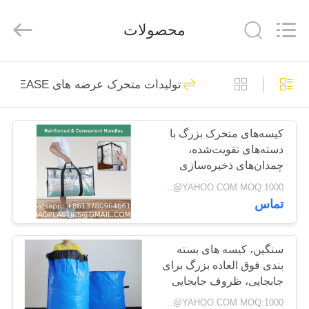
PRODUCTS
SUPPLIES
MANUFACTURING
محصولات
CO.,LTD..
All
Rights
Reserved.
Developed
صفحه
by
305
ECER
تولیدات متحرک عرضه های BAGEASE
اصلی
بسته بندی محصولات
لوازم جانبی تولید
کیسه‌های متحرک بزرگ با
محصولات
دسته‌های تقویت‌شده،
کیسه
چمدان‌های ذخیره‌سازی
درباره
سنگین برای لباس، لوازم
Negotiable BAGPLASTICS@YAHOO.COM MOQ:1000 قطعه اسکایپ: mydearneil
جابجایی (پاک، 2 بسته)
تماس
ما
205
محصولات باغگاهی
تور
سنگین، کیسه های بسته
بندی فوق العاده بزرگ برای
کارخانه
عرضه BAGEASE
جابجایی، ظروف جابجایی
قابل استفاده مجدد،
تولید
Negotiable BAGPLASTICS@YAHOO.COM MOQ:1000 قطعه اسکایپ: mydearneil