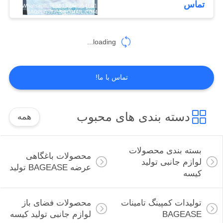
تماس
مسافرتی
59
محصولات ورزشی،
loading...
لوازم، کیسه، تولید
کننده
تماس با ما!
دسته بندی های محبوب
همه
12
محصولات سالن اسپا،
بسته بندی محصولات
محصولات باغگاهی
لوازم، تولیدی بِیج‌اِیس
لوازم جانبی تولید
عرضه BAGEASE تولید
کیسه
تولیدات کمپینگ تامینات
محصولات فضای باز
BAGEASE
لوازم جانبی تولید کیسه