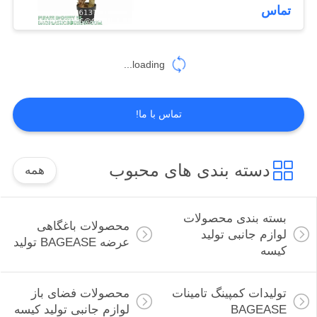
مصنوعی کاکتوس
کنترل
تماس
کیفیت
181
loading...
با
تولیدات کمپینگ
ما
تامینات BAGEASE
تماس با ما!
تماس
بگیرید
دسته بندی های محبوب
همه
درخواست
90
نقل
بسته بندی محصولات
محصولات باغگاهی
لوازم جانبی تولید
محصولات فضای باز
قول
عرضه BAGEASE تولید
کیسه
لوازم جانبی تولید
نقشه
تولیدات کمپینگ تامینات
محصولات فضای باز
کیسه
BAGEASE
لوازم جانبی تولید کیسه
سایت