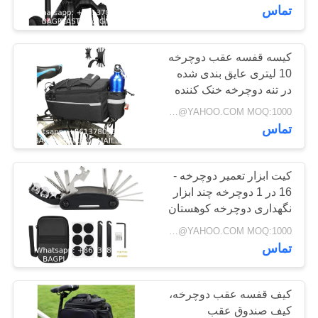
کیف کمر
کنترل
تماس
کیفیت
کیسه قفسه عقب دوچرخه
181
10 لیتری عایق بندی شده
با
تولیدات کمپینگ
در تنه دوچرخه خنک کننده
ما
انعکاسی دوچرخه صندلی
Negotiable BAGPLASTICS@YAHOO.COM MOQ:1000 قطعه اسکایپ: mydearneil
تامینات BAGEASE
عقب کیسه باری دوچرخه
تماس
تماس
مقاوم در برابر آب
بگیرید
کیت ابزار تعمیر دوچرخه -
16 در 1 دوچرخه چند ابزار
درخواست
نگهداری دوچرخه کوهستان
81
نقل
ابزار دوچرخه سواری، آچار
Negotiable BAGPLASTICS@YAHOO.COM MOQ:1000 قطعه اسکایپ: mydearneil
محصولات فضای باز
کلید شش گوش دوچرخه
قول
تماس
لوازم جانبی تولید
نقشه
کیف قفسه عقب دوچرخه،
کیسه
کیف صندوق عقب
سایت