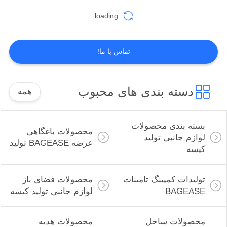
loading...
55
محصولات سگ و گربه
تماس با ما!
تامین BAGEASE
MANUFACTURE
دسته بندی های محبوب
همه
بسته بندی محصولات
محصولات باغگاهی
45
لوازم جانبی تولید
عرضه BAGEASE تولید
کیسه
تولیدات متحرک
عرضه های
تولیدات کمپینگ تامینات
محصولات فضای باز
BAGEASE
لوازم جانبی تولید کیسه
BAGEASE
محصولات ساحل
محصولات هدیه