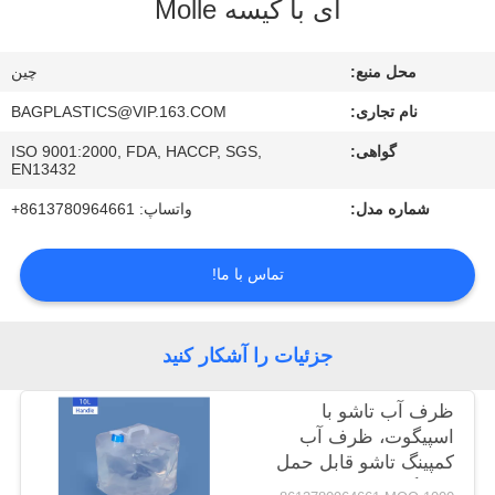
ای با کیسه Molle
کنترل
کیفیت
محل منبع:
چین
نام تجاری:
BAGPLASTICS@VIP.163.COM
با
گواهی:
ISO 9001:2000, FDA, HACCP, SGS,
ما
EN13432
تماس
شماره مدل:
واتساپ: 8613780964661+
بگیرید
تماس با ما!
درخواست
نقل
جزئیات را آشکار کنید
قول
ظرف آب تاشو با
اسپیگوت، ظرف آب
نقشه
کمپینگ تاشو قابل حمل
سایت
کمپینگ ذخیره سازی