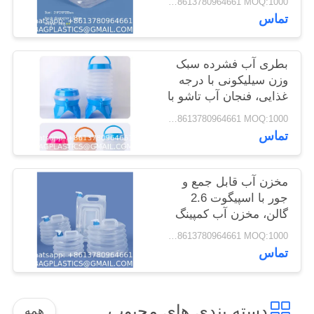
Negotiable BAGPLASTICS@GMAIL.COM WHATSAPP:+8613780964661 MOQ:1000 قطعه اسکایپ: mydearneil
باربری قوطی برای خارج
تماس
از منزل پیاده روی کیت
PRIVACY
اورژانسی کوله پشتی
POLICY
بطری آب فشرده سبک
وزن سیلیکونی با درجه
غذایی، فنجان آب تاشو با
درب برای خانه، مسافرت
Negotiable BAGPLASTICS@GMAIL.COM WHATSAPP:+8613780964661 MOQ:1000 قطعه اسکایپ: mydearneil
در فضای باز، بطری آب
تماس
تاشو، بطری مسافرتی
سیلیکونی، بطری آب
سیلیکونی تاشو
مخزن آب قابل جمع و
جور با اسپیگوت 2.6
گالن، مخزن آب کمپینگ
قابل جمع و جور مخزن
Negotiable BAGPLASTICS@GMAIL.COM WHATSAPP:+8613780964661 MOQ:1000 قطعه اسکایپ: mydearneil
آب قابل حمل مخزن آب
تماس
برای پیاده روی،
ماهیگیری، اورژانسی
دسته بندی های محبوب
همه