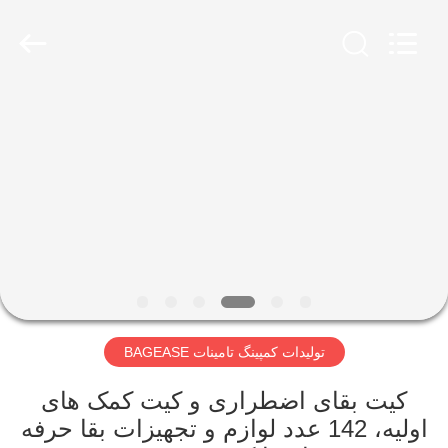
SUPPLIES
MANUFACTURING
CO.,LTD..
All
Rights
Reserved.
Developed
by
صفحه
ECER
اصلی
محصولات
درباره
ما
تولیدات کمپینگ تامینات BAGEASE
تور
کارخانه
کیت بقای اضطراری و کیت کمک های
اولیه، 142 عدد لوازم و تجهیزات بقا حرفه